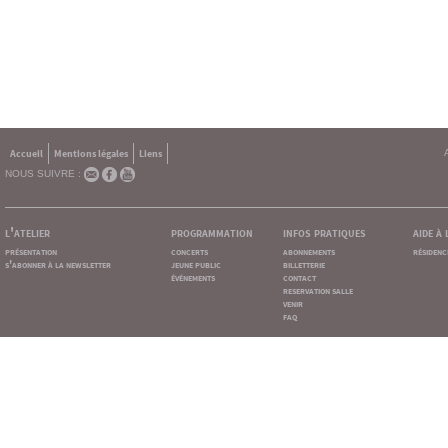
Accueil
Mentions légales
Liens
NOUS SUIVRE :
l'atelier
programmation
infos pratiques
aide à
présentation
concerts
abonnements
résidenc
s'abonner à la newsletter
jeune public
billetterie
événements
contact
reservation salle
venir
faq