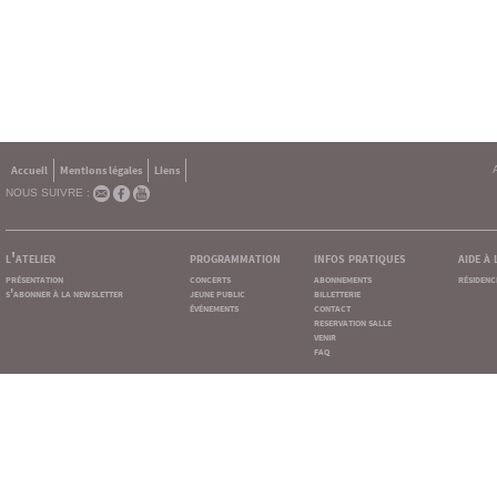
Accueil
Mentions légales
Liens
NOUS SUIVRE :
l'atelier
programmation
infos pratiques
aide à
présentation
concerts
abonnements
résidenc
s'abonner à la newsletter
jeune public
billetterie
événements
contact
reservation salle
venir
faq