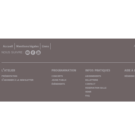
Accueil
Mentions légales
Liens
NOUS SUIVRE :
l'atelier
programmation
infos pratiques
aide à
présentation
concerts
abonnements
résidenc
s'abonner à la newsletter
jeune public
billetterie
événements
contact
reservation salle
venir
faq