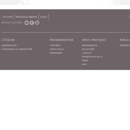
Accueil
Mentions légales
Liens
NOUS SUIVRE :
l'atelier
programmation
infos pratiques
aide à
présentation
concerts
abonnements
résidenc
s'abonner à la newsletter
jeune public
billetterie
événements
contact
reservation salle
venir
faq