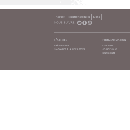
Accueil
Mentions légales
Liens
NOUS SUIVRE :
l'atelier
programmation
présentation
concerts
s'abonner à la newsletter
jeune public
événements