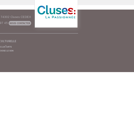
e - 74302 Cluses CEDEX
 97 45
culturelle
clus'arts
dose le son