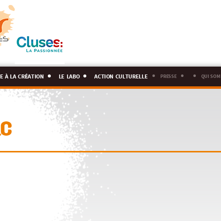
e à la création
le labo
action culturelle
presse
qui som
c