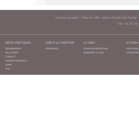
Adresse postale : Hôtel de ville - place Charles-de-Gaull
Tél : 04 50 98
infos pratiques
aide à la création
le labo
action 
abonnements
résidences
studio de répétition
parcours 
billetterie
réserver le labo
opération 
contact
reservation salle
venir
faq