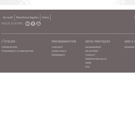
Accueil
Mentions légales
Liens
NOUS SUIVRE :
l'atelier
programmation
infos pratiques
aide à
présentation
concerts
abonnements
résidenc
s'abonner à la newsletter
jeune public
billetterie
événements
contact
reservation salle
venir
faq