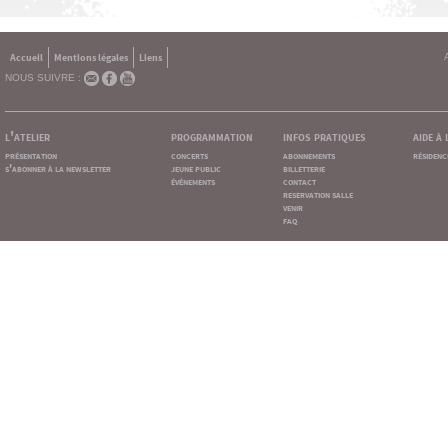
Accueil
Mentions légales
Liens
NOUS SUIVRE :
l'atelier
programmation
infos pratiques
aide à
présentation
concerts
abonnements
résidenc
s'abonner à la newsletter
jeune public
billetterie
événements
contact
reservation salle
venir
faq