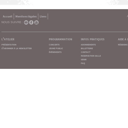
Accueil
Mentions légales
Liens
NOUS SUIVRE :
l'atelier
programmation
infos pratiques
aide à
présentation
concerts
abonnements
résidenc
s'abonner à la newsletter
jeune public
billetterie
événements
contact
reservation salle
venir
faq