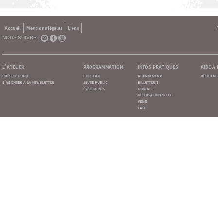
Accueil
Mentions légales
Liens
NOUS SUIVRE :
l'atelier
programmation
infos pratiques
aide à
présentation
concerts
abonnements
résidenc
s'abonner à la newsletter
jeune public
billetterie
événements
contact
reservation salle
venir
faq