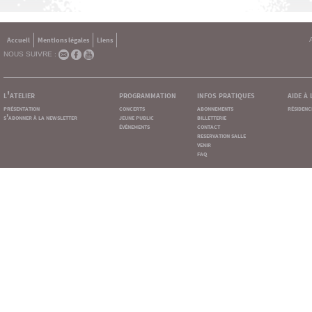
Accueil
Mentions légales
Liens
NOUS SUIVRE :
l'atelier
programmation
infos pratiques
aide à
présentation
concerts
abonnements
résidenc
s'abonner à la newsletter
jeune public
billetterie
événements
contact
reservation salle
venir
faq