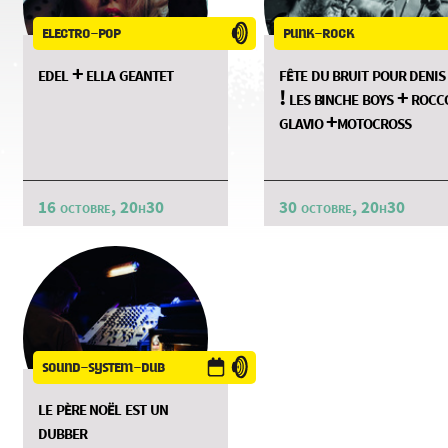
electro-pop
punk-rock
edel + ella geantet
fête du bruit pour denis
! les binche boys + rocc
glavio +motocross
16 octobre, 20h30
30 octobre, 20h30
sound-system-dub
le père noël est un
dubber