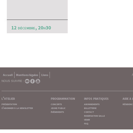
12 décembre, 20h30
Accueil
Mentions légales
Liens
NOUS SUIVRE :
l'atelier
programmation
infos pratiques
aide à
présentation
concerts
abonnements
résidenc
s'abonner à la newsletter
jeune public
billetterie
événements
contact
reservation salle
venir
faq