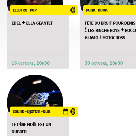
electro-pop
punk-rock
edel + ella geantet
fête du bruit pour denis
! les binche boys + rocc
glavio +motocross
16 octobre, 20h30
30 octobre, 20h30
sound-system-dub
le père noël est un
dubber