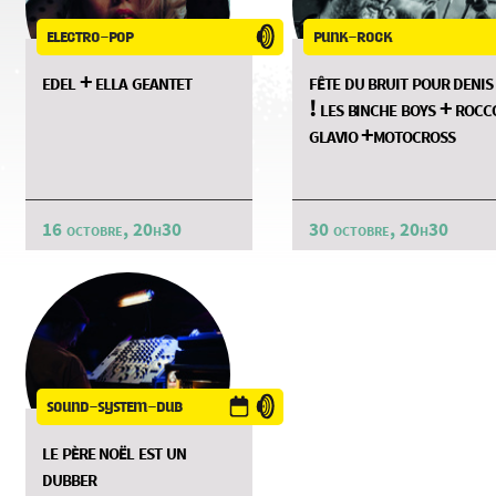
electro-pop
punk-rock
edel + ella geantet
fête du bruit pour denis
! les binche boys + rocc
glavio +motocross
16 octobre, 20h30
30 octobre, 20h30
sound-system-dub
le père noël est un
dubber