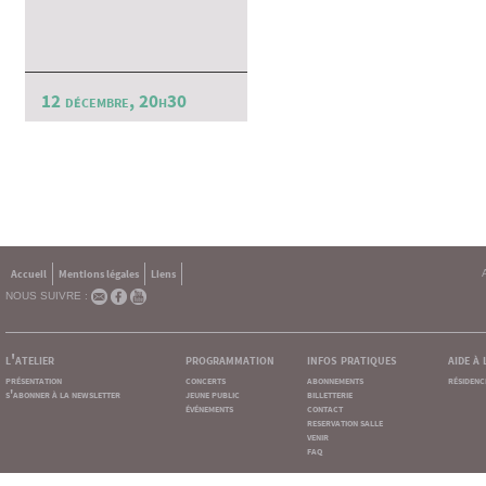
12 décembre, 20h30
Accueil
Mentions légales
Liens
NOUS SUIVRE :
l'atelier
programmation
infos pratiques
aide à
présentation
concerts
abonnements
résidenc
s'abonner à la newsletter
jeune public
billetterie
événements
contact
reservation salle
venir
faq