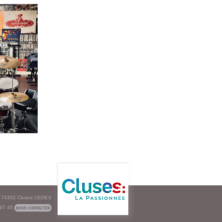
e - 74302 Cluses CEDEX
 97 45