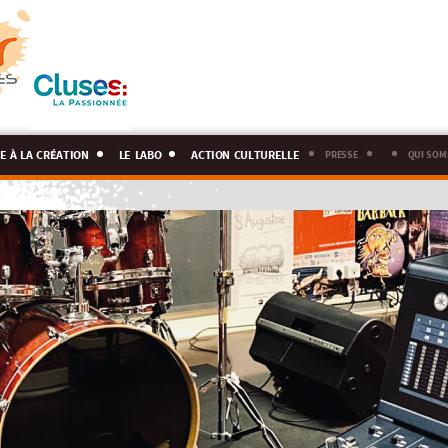
e à la création
le labo
action culturelle
presse
qui som