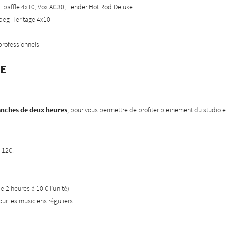
 + baffle 4x10, Vox AC30, Fender Hot Rod Deluxe
mpeg Heritage 4x10
 professionnels
e
ranches de deux heures
, pour vous permettre de profiter pleinement du studio e
: 12€.
de 2 heures à 10 € l’unité)
r les musiciens réguliers.