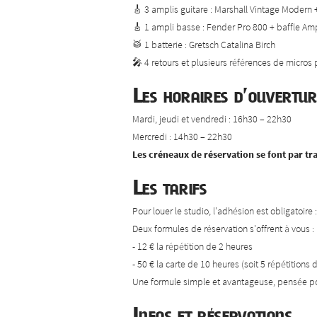
🎸 3 amplis guitare : Marshall Vintage Modern
🎸 1 ampli basse : Fender Pro 800 + baffle A
🥁 1 batterie : Gretsch Catalina Birch
🎤 4 retours et plusieurs références de micros
Les horaires d’ouvertur
Mardi, jeudi et vendredi : 16h30 – 22h30
Mercredi : 14h30 – 22h30
Les créneaux de réservation se font par t
Les tarifs
Pour louer le studio, l'adhésion est obligatoire 
Deux formules de réservation s'offrent à vous :
- 12 € la répétition de 2 heures
- 50 € la carte de 10 heures (soit 5 répétitions 
Une formule simple et avantageuse, pensée pou
Infos et réservations