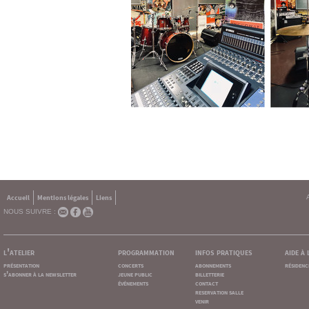
Accueil
Mentions légales
Liens
NOUS SUIVRE :
l'atelier
programmation
infos pratiques
aide à
présentation
concerts
abonnements
résidenc
s'abonner à la newsletter
jeune public
billetterie
événements
contact
reservation salle
venir