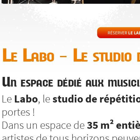
Le Labo – Le studio d
Un espace dédié aux musici
Le
Labo
, le
studio de répétiti
portes !
Dans un espace de
35 m² enti
artistes de tous horizons peuv