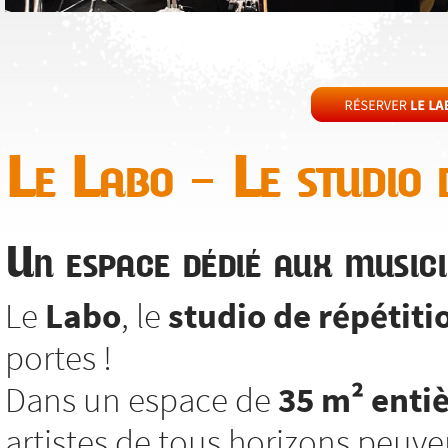
Le Labo – Le studio d
Un espace dédié aux musici
Le
Labo
, le
studio de répétiti
portes !
Dans un espace de
35 m² enti
artistes de tous horizons peuv