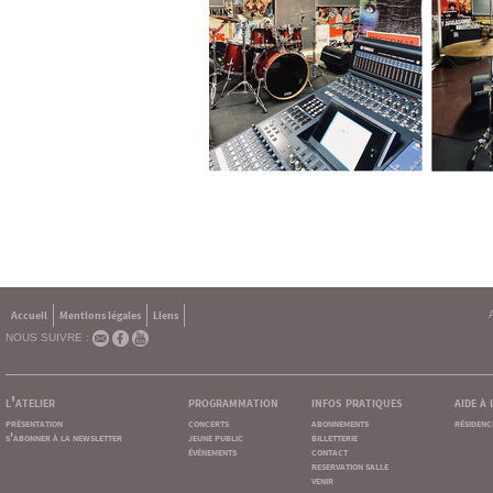
Accueil
Mentions légales
Liens
NOUS SUIVRE :
l'atelier
programmation
infos pratiques
aide à
présentation
concerts
abonnements
résidenc
s'abonner à la newsletter
jeune public
billetterie
événements
contact
reservation salle
venir