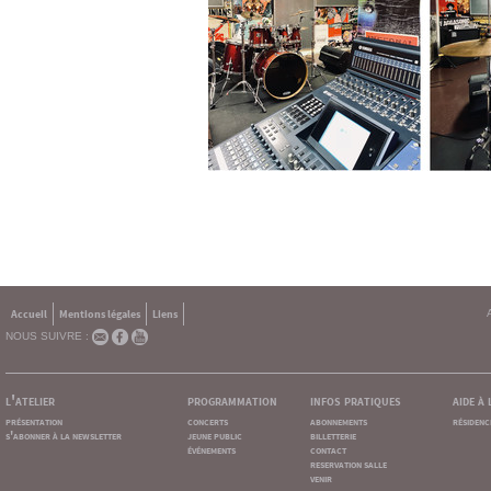
Accueil
Mentions légales
Liens
NOUS SUIVRE :
l'atelier
programmation
infos pratiques
aide à
présentation
concerts
abonnements
résidenc
s'abonner à la newsletter
jeune public
billetterie
événements
contact
reservation salle
venir