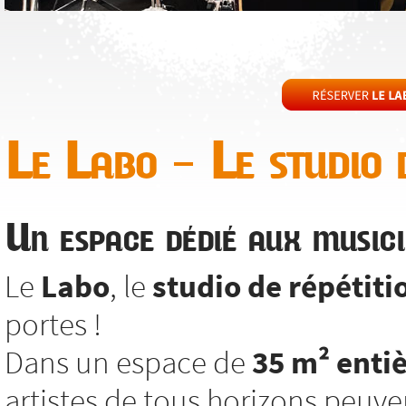
Le Labo – Le studio d
Un espace dédié aux musici
Le
Labo
, le
studio de répétiti
portes !
Dans un espace de
35 m² enti
artistes de tous horizons peuv