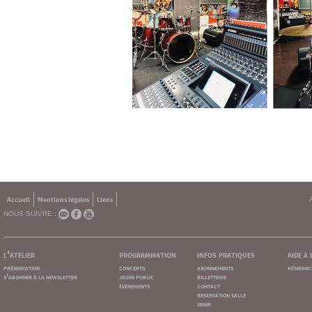
Accueil
Mentions légales
Liens
NOUS SUIVRE :
l'atelier
programmation
infos pratiques
aide à
présentation
concerts
abonnements
résidenc
s'abonner à la newsletter
jeune public
billetterie
événements
contact
reservation salle
venir