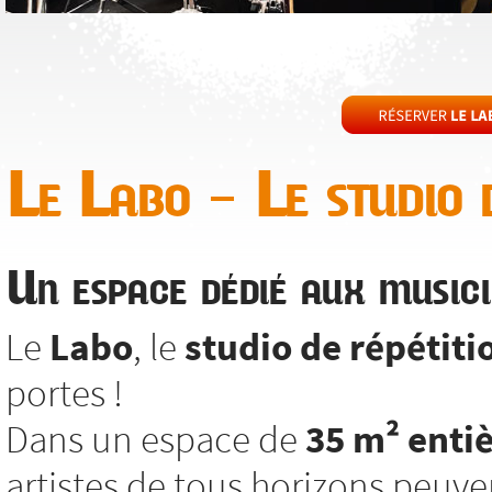
Le Labo – Le studio d
Un espace dédié aux musici
Le
Labo
, le
studio de répétiti
portes !
Dans un espace de
35 m² enti
artistes de tous horizons peuv