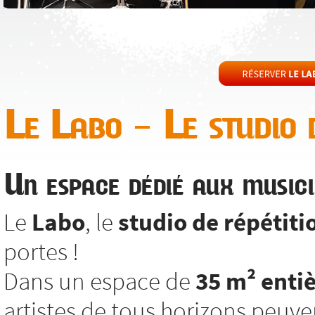
Le Labo – Le studio d
Un espace dédié aux musici
Le
Labo
, le
studio de répétiti
portes !
Dans un espace de
35 m² enti
artistes de tous horizons peuv