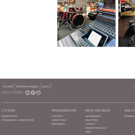
Accueil
Mentions légales
Liens
NOUS SUIVRE :
l'atelier
programmation
infos pratiques
aide à
présentation
concerts
abonnements
résidenc
s'abonner à la newsletter
jeune public
billetterie
événements
contact
reservation salle
venir