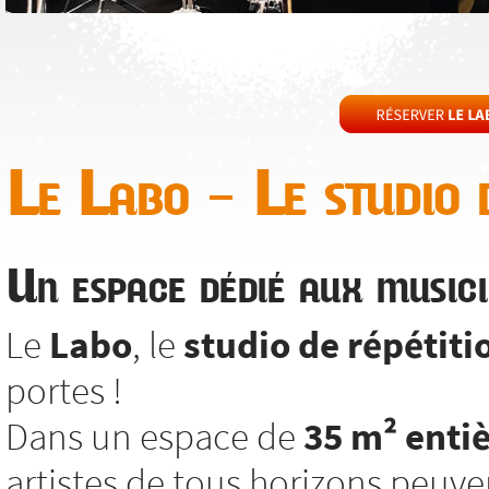
Le Labo – Le studio d
Un espace dédié aux musici
Le
Labo
, le
studio de répétiti
portes !
Dans un espace de
35 m² enti
artistes de tous horizons peuv