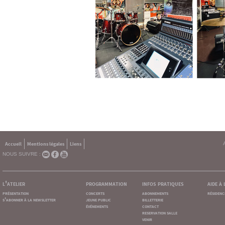
Accueil
Mentions légales
Liens
NOUS SUIVRE :
l'atelier
programmation
infos pratiques
aide à
présentation
concerts
abonnements
résidenc
s'abonner à la newsletter
jeune public
billetterie
événements
contact
reservation salle
venir