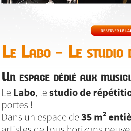
Le Labo – Le studio d
Un espace dédié aux musici
Le
Labo
, le
studio de répétiti
portes !
Dans un espace de
35 m² enti
artistes de tous horizons peuv