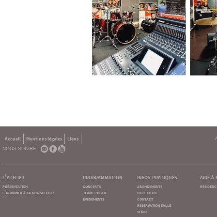
Accueil
Mentions légales
Liens
NOUS SUIVRE :
l'atelier
programmation
infos pratiques
aide à
présentation
concerts
abonnements
résidenc
s'abonner à la newsletter
jeune public
billetterie
événements
contact
reservation salle
venir