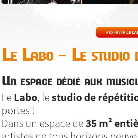
Le Labo – Le studio d
Un espace dédié aux musici
Le
Labo
, le
studio de répétiti
portes !
Dans un espace de
35 m² enti
artistes de tous horizons peuv