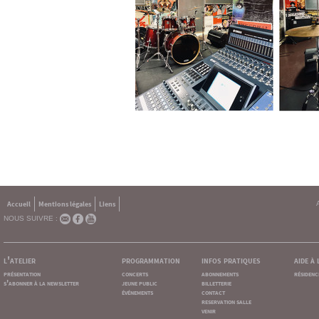
Accueil
Mentions légales
Liens
NOUS SUIVRE :
l'atelier
programmation
infos pratiques
aide à
présentation
concerts
abonnements
résidenc
s'abonner à la newsletter
jeune public
billetterie
événements
contact
reservation salle
venir