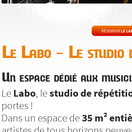
Le Labo – Le studio d
Un espace dédié aux musici
Le
Labo
, le
studio de répétiti
portes !
Dans un espace de
35 m² enti
artistes de tous horizons peuv