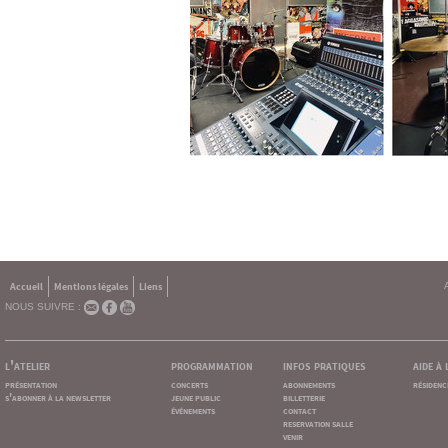
Accueil
Mentions légales
Liens
NOUS SUIVRE :
l'atelier
programmation
infos pratiques
aide à
présentation
concerts
abonnements
résidenc
s'abonner à la newsletter
jeune public
billetterie
événements
contact
reservation salle
venir