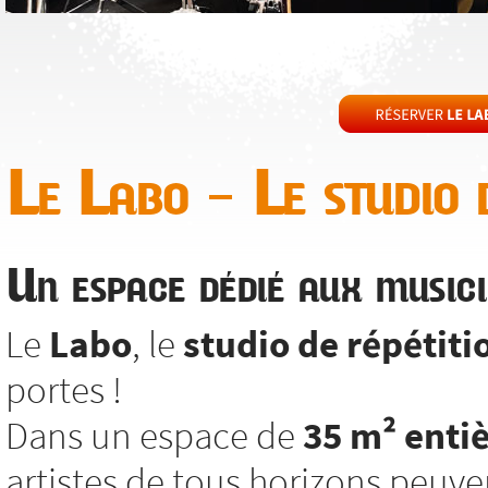
Le Labo – Le studio d
Un espace dédié aux musici
Le
Labo
, le
studio de répétiti
portes !
Dans un espace de
35 m² enti
artistes de tous horizons peuv