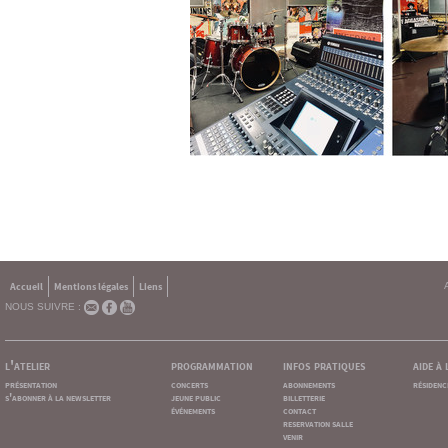
Accueil
Mentions légales
Liens
NOUS SUIVRE :
l'atelier
programmation
infos pratiques
aide à
présentation
concerts
abonnements
résidenc
s'abonner à la newsletter
jeune public
billetterie
événements
contact
reservation salle
venir