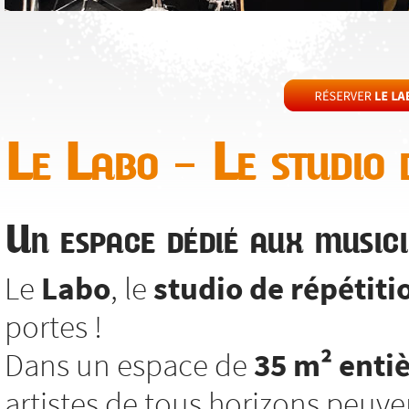
Le Labo – Le studio d
Un espace dédié aux musici
Le
Labo
, le
studio de répétiti
portes !
Dans un espace de
35 m² enti
artistes de tous horizons peuv