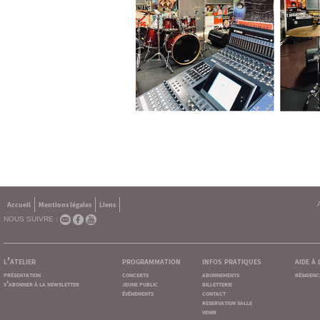
Accueil
Mentions légales
Liens
NOUS SUIVRE :
l'atelier
programmation
infos pratiques
aide à
présentation
concerts
abonnements
résidenc
s'abonner à la newsletter
jeune public
billetterie
événements
contact
reservation salle
venir