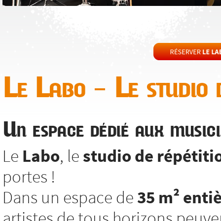
Le Labo – Le studio d
Un espace dédié aux musici
Le
Labo
, le
studio de répétiti
portes !
Dans un espace de
35 m² enti
artistes de tous horizons peuv