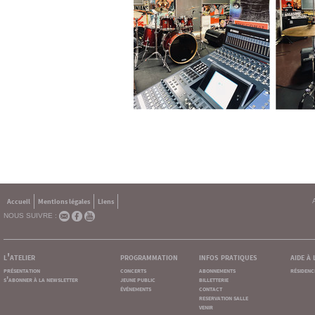
Accueil
Mentions légales
Liens
NOUS SUIVRE :
l'atelier
programmation
infos pratiques
aide à
présentation
concerts
abonnements
résidenc
s'abonner à la newsletter
jeune public
billetterie
événements
contact
reservation salle
venir