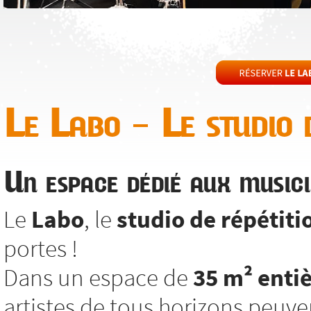
Le Labo – Le studio d
Un espace dédié aux musici
Le
Labo
, le
studio de répétiti
portes !
Dans un espace de
35 m² enti
artistes de tous horizons peuv