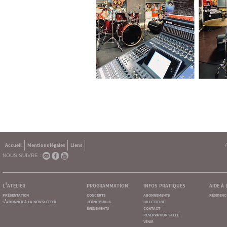
Accueil
Mentions légales
Liens
NOUS SUIVRE :
l'atelier
programmation
infos pratiques
aide à
présentation
concerts
abonnements
résidenc
s'abonner à la newsletter
jeune public
billetterie
événements
contact
reservation salle
venir