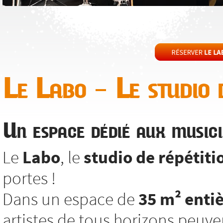
Le Labo – Le studio d
Un espace dédié aux musici
Le
Labo
, le
studio de répétiti
portes !
Dans un espace de
35 m² enti
artistes de tous horizons peuv