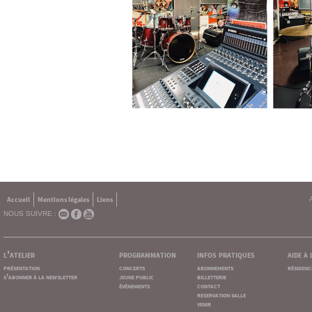
Accueil
Mentions légales
Liens
NOUS SUIVRE :
l'atelier
programmation
infos pratiques
aide à
présentation
concerts
abonnements
résidenc
s'abonner à la newsletter
jeune public
billetterie
événements
contact
reservation salle
venir