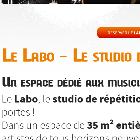
Le Labo – Le studio d
Un espace dédié aux musici
Le
Labo
, le
studio de répétiti
portes !
Dans un espace de
35 m² enti
artistes de tous horizons peuv