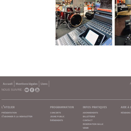
Accueil
Mentions légales
Liens
NOUS SUIVRE :
l'atelier
programmation
infos pratiques
aide à
présentation
concerts
abonnements
résidenc
s'abonner à la newsletter
jeune public
billetterie
événements
contact
reservation salle
venir