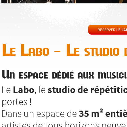
Le Labo – Le studio d
Un espace dédié aux musici
Le
Labo
, le
studio de répétiti
portes !
Dans un espace de
35 m² enti
artistes de tous horizons peuv