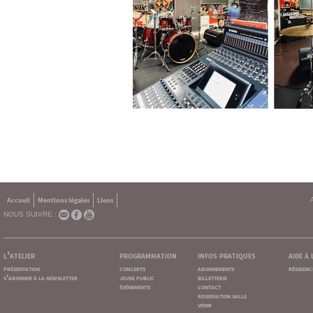
Accueil
Mentions légales
Liens
NOUS SUIVRE :
l'atelier
programmation
infos pratiques
aide à
présentation
concerts
abonnements
résidenc
s'abonner à la newsletter
jeune public
billetterie
événements
contact
reservation salle
venir