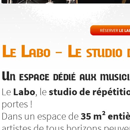
Le Labo – Le studio d
Un espace dédié aux musici
Le
Labo
, le
studio de répétiti
portes !
Dans un espace de
35 m² enti
artistes de tous horizons peuv