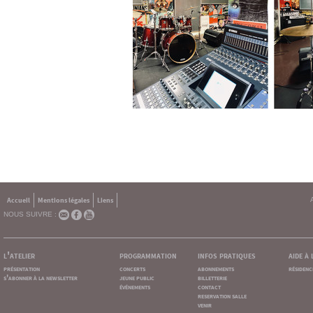
Accueil
Mentions légales
Liens
NOUS SUIVRE :
l'atelier
programmation
infos pratiques
aide à
présentation
concerts
abonnements
résidenc
s'abonner à la newsletter
jeune public
billetterie
événements
contact
reservation salle
venir