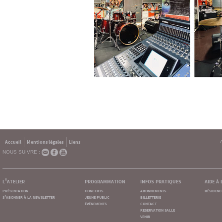
Accueil
Mentions légales
Liens
NOUS SUIVRE :
l'atelier
programmation
infos pratiques
aide à
présentation
concerts
abonnements
résidenc
s'abonner à la newsletter
jeune public
billetterie
événements
contact
reservation salle
venir