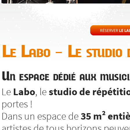
Le Labo – Le studio d
Un espace dédié aux musici
Le
Labo
, le
studio de répétiti
portes !
Dans un espace de
35 m² enti
artistes de tous horizons peuv