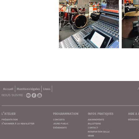
Accueil
Mentions légales
Liens
NOUS SUIVRE :
l'atelier
programmation
infos pratiques
aide à
présentation
concerts
abonnements
résidenc
s'abonner à la newsletter
jeune public
billetterie
événements
contact
reservation salle
venir