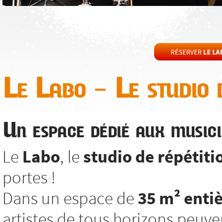
Le Labo – Le studio d
Un espace dédié aux musici
Le
Labo
, le
studio de répétiti
portes !
Dans un espace de
35 m² enti
artistes de tous horizons peuv