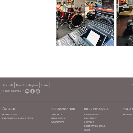
Accueil
Mentions légales
Liens
NOUS SUIVRE :
l'atelier
programmation
infos pratiques
aide à
présentation
concerts
abonnements
résidenc
s'abonner à la newsletter
jeune public
billetterie
événements
contact
reservation salle
venir