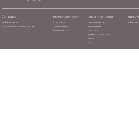
l'atelier
programmation
infos pratiques
aide à
présentation
concerts
abonnements
résidenc
s'abonner à la newsletter
jeune public
billetterie
événements
contact
reservation salle
venir
faq