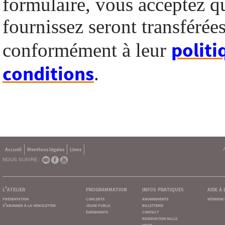
formulaire, vous acceptez q
fournissez seront transféré
politi
conformément à leur
conditions
.
Accueil
Mentions légales
Liens
NOUS SUIVRE :
l'atelier
programmation
infos pratiques
aide à
présentation
concerts
abonnements
résidenc
s'abonner à la newsletter
jeune public
billetterie
événements
contact
reservation salle
venir