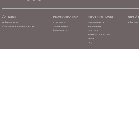
l'atelier
programmation
infos pratiques
aide à
présentation
concerts
abonnements
résidenc
s'abonner à la newsletter
jeune public
billetterie
événements
contact
reservation salle
venir
faq