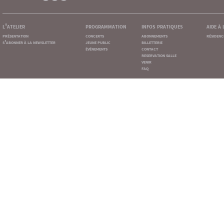
l'atelier
programmation
infos pratiques
aide à
présentation
concerts
abonnements
résidenc
s'abonner à la newsletter
jeune public
billetterie
événements
contact
reservation salle
venir
faq