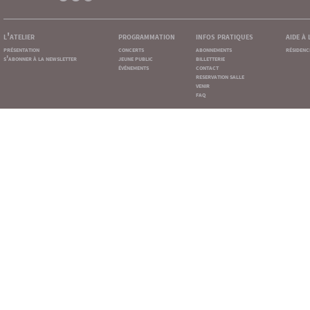
l'atelier
programmation
infos pratiques
aide à
présentation
concerts
abonnements
résidenc
s'abonner à la newsletter
jeune public
billetterie
événements
contact
reservation salle
venir
faq