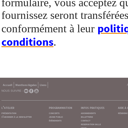
formulaire, vous acceptez q
fournissez seront transféré
politi
conformément à leur
conditions
.
Accueil
Mentions légales
Liens
NOUS SUIVRE :
l'atelier
programmation
infos pratiques
aide à
présentation
concerts
abonnements
résidenc
s'abonner à la newsletter
jeune public
billetterie
événements
contact
reservation salle
venir