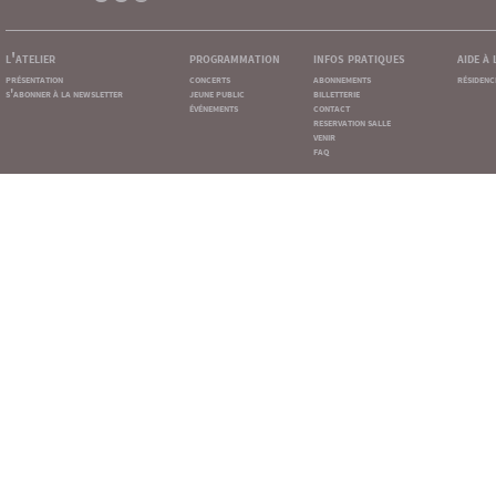
l'atelier
programmation
infos pratiques
aide à
présentation
concerts
abonnements
résidenc
s'abonner à la newsletter
jeune public
billetterie
événements
contact
reservation salle
venir
faq