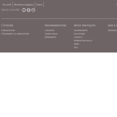
Accueil
Mentions légales
Liens
NOUS SUIVRE :
l'atelier
programmation
infos pratiques
aide à
présentation
concerts
abonnements
résidenc
s'abonner à la newsletter
jeune public
billetterie
événements
contact
reservation salle
venir
faq