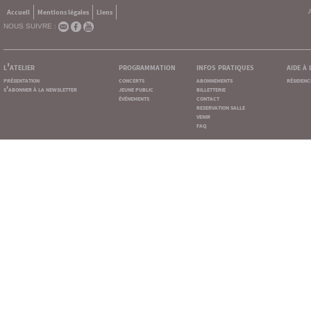
Accueil
Mentions légales
Liens
NOUS SUIVRE :
l'atelier
programmation
infos pratiques
aide à
présentation
concerts
abonnements
résidenc
s'abonner à la newsletter
jeune public
billetterie
événements
contact
reservation salle
venir
faq