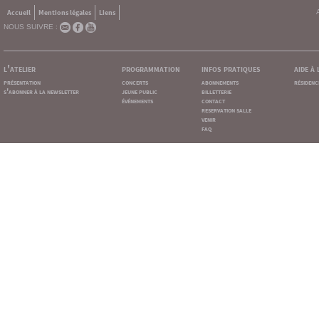
Accueil
Mentions légales
Liens
NOUS SUIVRE :
l'atelier
programmation
infos pratiques
aide à
présentation
concerts
abonnements
résidenc
s'abonner à la newsletter
jeune public
billetterie
événements
contact
reservation salle
venir
faq