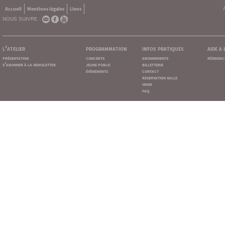
Accueil
Mentions légales
Liens
NOUS SUIVRE :
l'atelier
programmation
infos pratiques
aide à
présentation
concerts
abonnements
résidenc
s'abonner à la newsletter
jeune public
billetterie
événements
contact
reservation salle
venir
faq