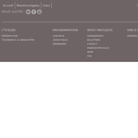
Accueil
Mentions légales
Liens
NOUS SUIVRE :
l'atelier
programmation
infos pratiques
aide à
présentation
concerts
abonnements
résidenc
s'abonner à la newsletter
jeune public
billetterie
événements
contact
reservation salle
venir
faq