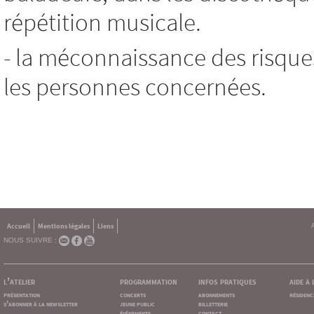
répétition musicale.
- la méconnaissance des risque
les personnes concernées.
Accueil
Mentions légales
Liens
NOUS SUIVRE :
l'atelier
programmation
infos pratiques
aide à
présentation
concerts
abonnements
résidenc
s'abonner à la newsletter
jeune public
billetterie
événements
contact