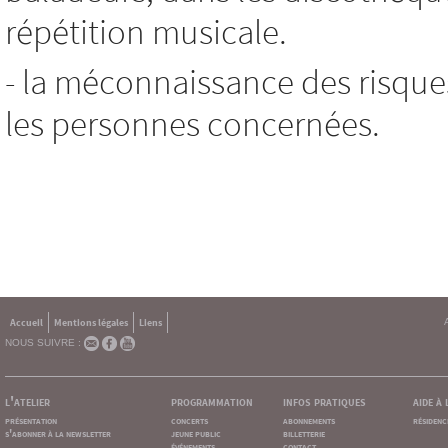
répétition musicale.
- la méconnaissance des risque
les personnes concernées.
Accueil
Mentions légales
Liens
NOUS SUIVRE :
l'atelier
programmation
infos pratiques
aide à
présentation
concerts
abonnements
résidenc
s'abonner à la newsletter
jeune public
billetterie
événements
contact