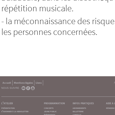
répétition musicale.
- la méconnaissance des risque
les personnes concernées.
Accueil
Mentions légales
Liens
NOUS SUIVRE :
l'atelier
programmation
infos pratiques
aide à
présentation
concerts
abonnements
résidenc
s'abonner à la newsletter
jeune public
billetterie
événements
contact