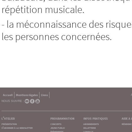
répétition musicale.
- la méconnaissance des risque
les personnes concernées.
Accueil
Mentions légales
Liens
NOUS SUIVRE :
l'atelier
programmation
infos pratiques
aide à
présentation
concerts
abonnements
résidenc
s'abonner à la newsletter
jeune public
billetterie
événements
contact